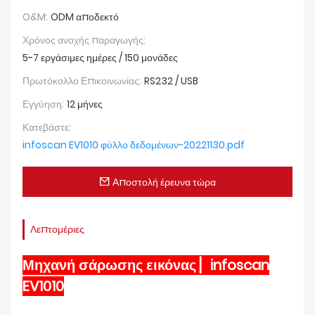
O&M:
ODM αποδεκτό
Χρόνος ανοχής παραγωγής:
5-7 εργάσιμες ημέρες / 150 μονάδες
Πρωτόκολλο Επικοινωνίας:
RS232 / USB
Εγγύηση:
12 μήνες
Κατεβάστε:
infoscan EV1010 φύλλο δεδομένων-20221130.pdf
Αποστολή έρευνα τώρα
Λεπτομέριες
Μηχανή σάρωσης εικόνας ▏infoscan
EV1010