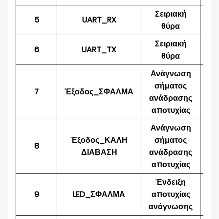
Σειριακή
5
UART_RX
Ει
θύρα
Σειριακή
6
UART_TX
Πα
θύρα
Ανάγνωση
σήματος
7
Έξοδος_ΣΦΑΛΜΑ
Πα
ανάδρασης
αποτυχίας
Ανάγνωση
Έξοδος_ΚΑΛΗ
σήματος
8
Πα
ΔΙΑΒΑΣΗ
ανάδρασης
αποτυχίας
Ένδειξη
9
LED_ΣΦΑΛΜΑ
αποτυχίας
Πα
ανάγνωσης