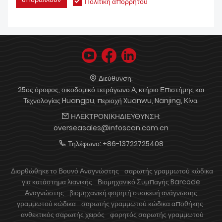
Πολιτική απορρήτου
Διεύθυνση:
25ος όροφος, οικοδομικό τετράγωνο Α, κτήριο Επιστήμης και
Τεχνολογίας Huangpu, περιοχή Xuanwu, Nanjing, Κίνα.
ΗΛΕΚΤΡΟΝΙΚΗΔΙΕΥΘΥΝΣΗ:
overseasales@infoscan.com.cn
Τηλέφωνο:
+86-13722725408
Διορθώθηκε το Βουνό Αναγνώστης
σαρωτής γραμμωτού κώδικα
για κατάστημα λιανικής
Βιομηχανικό Συμπαγής Barcode
Αναγνώστης
βιομηχανική φορητή συσκευή ανάγνωσης
γραμμωτού κώδικα
σαρωτής γραμμωτού κώδικα αποθήκης
ανθεκτικός σαρωτής χειρός
φορητός σαρωτής γραμμωτού