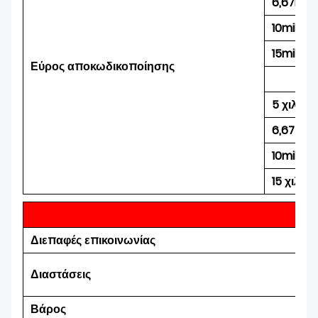
6,67mil 
10mil Κω
15mil Κω
Εύρος αποκωδικοποίησης
5 χιλιοσ
6,67 χιλ
10mil Da
15 χιλιά
Διεπαφές επικοινωνίας
Διαστάσεις
Βάρος