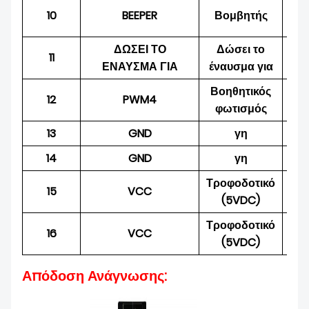
10
BEEPER
Βομβητής
Πα
ΔΩΣΕΙ ΤΟ
Δώσει το
11
Ει
ΕΝΑΥΣΜΑ ΓΙΑ
έναυσμα για
Βοηθητικός
12
PWM4
Πα
φωτισμός
13
GND
γη
ΕΞ
14
GND
γη
ΕΞ
Τροφοδοτικό
15
VCC
ΕΞ
(5VDC)
Τροφοδοτικό
16
VCC
ΕΞ
(5VDC)
Απόδοση Ανάγνωσης: