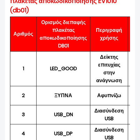
πλακέτας αποκωδικοποίησης EV1010
(db01)
Ορισμός διεπαφής
πλακέτας
Περιγραφή
Ει
Αριθμός
αποκωδικοποίησης
χρήσης
ε
DB01
Δείκτης
επιτυχίας
1
LED_GOOD
Πα
στην
ανάγνωση
2
ΞΥΠΝΑ
Αφυπνίζω
Ει
Διασύνδεση
Ει
3
USB_DN
USB
ε
Διασύνδεση
Ει
4
USB_DP
USB
ε