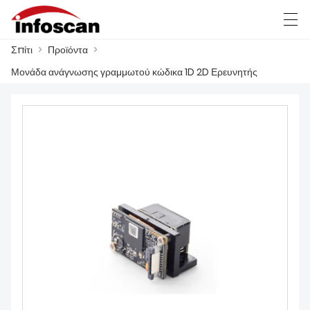
Σπίτι
>
Προϊόντα
>
العربية
中文
Deutsch
Ελληνική γλώσσα
Μονάδα ανάγνωσης γραμμωτού κώδικα 1D 2D Ερευνητής
ΣΠΊΤΙ
ΠΡΟΪΌΝΤΑ
ΝΈΑ
FACTORY SHOW
ΕΠΙΚΟΙΝΩΝΉΣΤΕ ΜΑΖΊ ΜΑΣ
ΣΧΕΤΙΚΆ ΜΕ ΕΜΆΣ