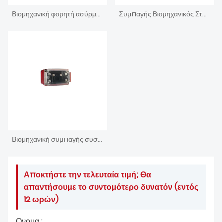
Βιομηχανική φορητή ασύρματη συσκευή ανάγνωσης γραμμωτού κώδικα BT
Συμπαγής Βιομηχανικός Σταθερός Ενσωματωμένος Σαρωτής Barcode
Βιομηχανική συμπαγής συσκευή ανάγνωσης γραμμωτού κώδικα σταθερής εστίασης
Αποκτήστε την τελευταία τιμή; Θα
απαντήσουμε το συντομότερο δυνατόν (εντός
12 ωρών)
Ονομα :