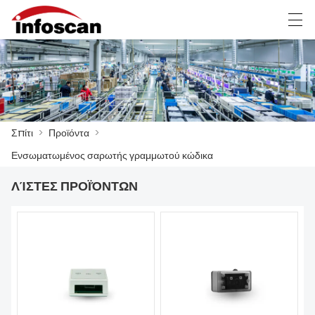
العربية
中文
Deutsch
Ελληνική γλώσσα
Σπίτι
>
Προϊόντα
>
ΣΠΊΤΙ
Ενσωματωμένος σαρωτής γραμμωτού κώδικα
ΠΡΟΪΌΝΤΑ
ΛΊΣΤΕΣ ΠΡΟΪΌΝΤΩΝ
ΝΈΑ
FACTORY SHOW
ΕΠΙΚΟΙΝΩΝΉΣΤΕ ΜΑΖΊ ΜΑΣ
ΣΧΕΤΙΚΆ ΜΕ ΕΜΆΣ