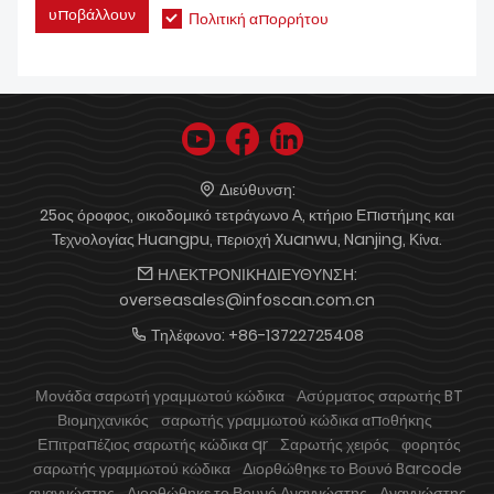
υποβάλλουν
Πολιτική απορρήτου
Διεύθυνση:
25ος όροφος, οικοδομικό τετράγωνο Α, κτήριο Επιστήμης και
Τεχνολογίας Huangpu, περιοχή Xuanwu, Nanjing, Κίνα.
ΗΛΕΚΤΡΟΝΙΚΗΔΙΕΥΘΥΝΣΗ:
overseasales@infoscan.com.cn
Τηλέφωνο:
+86-13722725408
Μονάδα σαρωτή γραμμωτού κώδικα
Ασύρματος σαρωτής BT
Βιομηχανικός
σαρωτής γραμμωτού κώδικα αποθήκης
Επιτραπέζιος σαρωτής κώδικα qr
Σαρωτής χειρός
φορητός
σαρωτής γραμμωτού κώδικα
Διορθώθηκε το Βουνό Barcode
αναγνώστης
Διορθώθηκε το Βουνό Αναγνώστης
Αναγνώστης