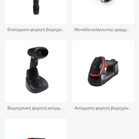
Ενσύρματο φορητό βιομηχανικό σαρωτής γραμμωτού κώδικα 1,3 βουλευτής Αναγνώστης
Μονάδα ανάγνωσης γραμμωτού κώδικα 1D 2D Ερευνητής
Βιομηχανική φορητή ασύρματη συσκευή ανάγνωσης γραμμωτού κώδικα BT
Ασύρματη φορητή βιομηχανική συσκευή ανάγνωσης κωδικών DPM