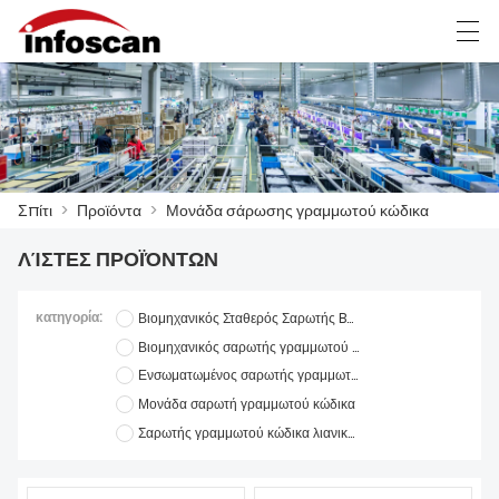
العربية
中文
Deutsch
Ελληνική γλώσσα
Σπίτι
>
Προϊόντα
>
Μονάδα σάρωσης γραμμωτού κώδικα
ΣΠΊΤΙ
ΛΊΣΤΕΣ ΠΡΟΪΌΝΤΩΝ
ΠΡΟΪΌΝΤΑ
ΝΈΑ
κατηγορία:
Βιομηχανικός Σταθερός Σαρωτής Barcode
Βιομηχανικός σαρωτής γραμμωτού κώδικα χειρός
FACTORY SHOW
Ενσωματωμένος σαρωτής γραμμωτού κώδικα
Μονάδα σαρωτή γραμμωτού κώδικα
ΕΠΙΚΟΙΝΩΝΉΣΤΕ ΜΑΖΊ ΜΑΣ
Σαρωτής γραμμωτού κώδικα λιανικής
ΣΧΕΤΙΚΆ ΜΕ ΕΜΆΣ