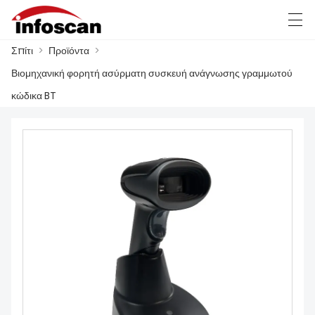
Σπίτι
>
Προϊόντα
>
العربية
中文
Deutsch
Ελληνική γλώσσα
Βιομηχανική φορητή ασύρματη συσκευή ανάγνωσης γραμμωτού
κώδικα BT
ΣΠΊΤΙ
ΠΡΟΪΌΝΤΑ
ΝΈΑ
FACTORY SHOW
ΕΠΙΚΟΙΝΩΝΉΣΤΕ ΜΑΖΊ ΜΑΣ
ΣΧΕΤΙΚΆ ΜΕ ΕΜΆΣ