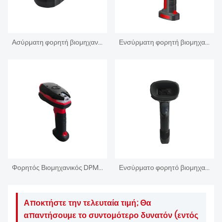
Ασύρματη φορητή βιομηχανική συσκευή ανάγνωσης κωδικών DPM
Ενσύρματη φορητή βιομηχανική συσκευή σαρωτή γραμμωτού κώδικα Ανθεκτική
Φορητός Βιομηχανικός DPM Αναγνώστης IP67 Ενσύρματος σαρωτής γραμμωτού κώδικα
Ενσύρματο φορητό βιομηχανικό σαρωτής γραμμωτού κώδικα 1,3 βουλευτής Αναγνώστης
Αποκτήστε την τελευταία τιμή; Θα
απαντήσουμε το συντομότερο δυνατόν (εντός