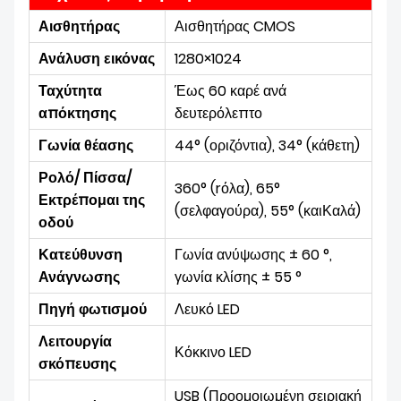
Αισθητήρας
Αισθητήρας CMOS
Ανάλυση εικόνας
1280×1024
Ταχύτητα
Έως 60 καρέ ανά
απόκτησης
δευτερόλεπτο
Γωνία θέασης
44° (οριζόντια), 34° (κάθετη)
Ρολό/ Πίσσα/
360° (r
όλα),
65°
Εκτρέπομαι της
(σελ
φαγούρα),
55° (και
Καλά)
οδού
Κατεύθυνση
Γωνία ανύψωσης ± 60 °,
Ανάγνωσης
γωνία κλίσης ± 55 °
Πηγή φωτισμού
Λευκό LED
Λειτουργία
Κόκκινο LED
σκόπευσης
USB (Προομοιωμένη σειριακή