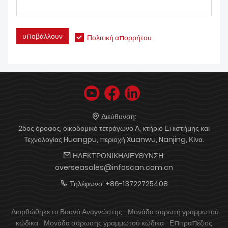
υποβάλλουν
Πολιτική απορρήτου
Διεύθυνση:
25ος όροφος, οικοδομικό τετράγωνο Α, κτήριο Επιστήμης και
Τεχνολογίας Huangpu, περιοχή Xuanwu, Nanjing, Κίνα.
ΗΛΕΚΤΡΟΝΙΚΗΔΙΕΥΘΥΝΣΗ:
overseasales@infoscan.com.cn
Τηλέφωνο:
+86-13722725408
Διορθώθηκε το Βουνό Αναγνώστης
Μονάδα σαρωτή γραμμωτού
κώδικα
Μονάδα σάρωσης γραμμωτού κώδικα
Επιτραπέζιος