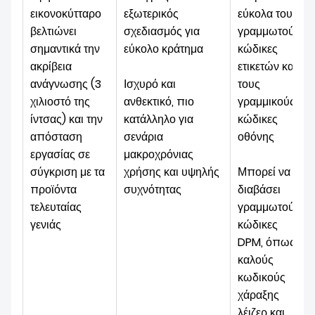
εικονοκύτταρο
εξωτερικός
εύκολα τους
βελτιώνει
σχεδιασμός για
γραμμωτούς
σημαντικά την
εύκολο κράτημα
κώδικες
ακρίβεια
ετικετών και
ανάγνωσης (3
Ισχυρό και
τους
χιλιοστό της
ανθεκτικό, πιο
γραμμικούς
ίντσας) και την
κατάλληλο για
κώδικες
απόσταση
σενάρια
οθόνης
εργασίας σε
μακροχρόνιας
σύγκριση με τα
χρήσης και υψηλής
Μπορεί να
προϊόντα
συχνότητας
διαβάσει
τελευταίας
γραμμωτούς
γενιάς
κώδικες
DPM, όπως
καλούς
κωδικούς
χάραξης
λέιζερ και