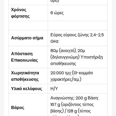
όρο)
Χρόνος
6 ώρες
φόρτισης
Εύρος εύρους ζώνης 2,4-2,5
Ασύρματο σήμα
GHz
80μ (ανοιχτό),
20μ
Απόσταση
(δηλ
συγγνώμη
) Υποστήριξη
Επικοινωνίας
αποθήκευσης
Χωρητικότητα
20.000 τμχ (13-κομμάτι
αποθήκευσης
χαρακτήρες/τεμ.)
Υλικό κελύφους
Η/Υ
Αναγνώστης: 200 g Βάση:
167 g (οριζόντιος τύπος
Βάρος
βάσης) / 128 g (τύπος