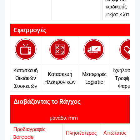
κωδικούς
inkjet κ.λπ.
Εφαρμογές
Κατασκευή
Ιχνηλασιμότ
Κατασκευή
Μεταφορές
Οικιακών
Τροφίμων 
Ηλεκτρονικών
Logistic
Συσκευών
Φαρμάκω
Διαβάζοντας το R
άγχος
μονάδα: mm
Προδιαγραφές
Πλησιέστερος
Απώτατος
Barcode