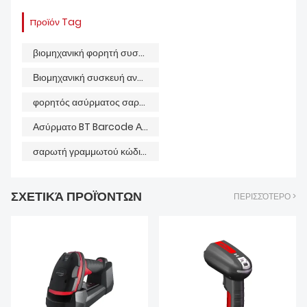
προϊόν Tag
βιομηχανική φορητή συσκευή ανάγνωσης γραμμωτού κώδικα
Βιομηχανική συσκευή ανάγνωσης χειρός infoscan
φορητός ασύρματος σαρωτής barcode
Ασύρματο BT Barcode Αναγνώστης
σαρωτή γραμμωτού κώδικα bluetooth
ΣΧΕΤΙΚΆ ΠΡΟΪΌΝΤΩΝ
ΠΕΡΙΣΣΌΤΕΡΟ >