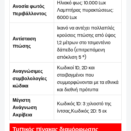
Ηλιακό φως: 10.000 Lux
Ανοσία φωτός
Λαμπτήρας πυρακτώσεως:
περιβάλλοντος
6000 Lux
Ικανό να αντέχει πολλαπλές
κρούσεις πτώσης από ύψος
Αντίσταση
1,2 μέτρων στο τσιμεντένιο
πτώσης
δάπεδο (επιτρεπόμενη
απόκλιση 5 °)
Κωδικοί 1D, 2D και
Αναγνώσιμες
στοιβαγμένοι που
συμβολολογίες
συμμορφώνονται με τα εθνικά
κώδικα
και διεθνή πρότυπα
Μέγιστη
Κωδικός 1D: 3 χιλιοστό της
Ανάγνωση
ίντσας,
Κωδικός 2D: 5 εκ
Ακρίβεια
Τυπικός πίνακας διαμόρφωσης