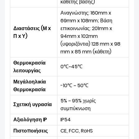
κάθετης βάσης)
Αναγνώστης: 160mm x
69mm x 108mm; Βάση
Διαστάσεις (Μ x
επικοινωνίας: 201mm x
Π x Υ)
94mm x 102mm
(υψ
οριζόντια
) 128 mm x 98
mm x 85 mm (κάθετη)
Θερμοκρασία
0℃~45
℃
λειτουργίας
Μεγάλο
ηλικία
-10
℃ ~ 5
0℃
Θερμοκρασία
5% ~ 95% χωρίς
Σχετική υγρασία
συμπύκνωση
Αξιολόγηση IP
IP54
Πιστοποιήσεις
CE, FCC, RoHS