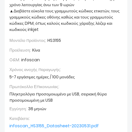
χρόνο λειτουργίας άνω των 9 ωρών
▲Διαβάστε εύκολα τους γραμμωτούς κώδικες ετικετών, τους
γραμμικούς κώδικες οθόνης καθώς και τους γραμμωτούς
κώδικες DPM, όπως καλούς κωδικούς χάραξης λέιζερ και
κωδικούς inkjet
Μοντέλο προϊόντος:
HS3155
Προέλευση:
Κίνα
O&M:
infoscan
Χρόνος ανοχής παραγωγής:
5-7 εργάσιμες ημέρες / 100 μονάδες
Πρωτόκολλο Επικοινωνίας:
Πληκτρολόγιο προσομοιωμένο με USB, σειριακή θύρα
προσομοιωμένη με USB
Εγγύηση:
36 μηνών
Κατεβάστε:
infoscan_HS3155_Datasheet-20230531.pdf