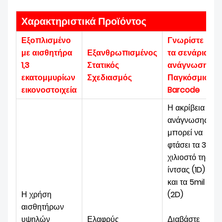
Χαρακτηριστικά Προϊόντος
Εξοπλισμένο
Γνωρίστε
με αισθητήρα
Εξανθρωπισμένος
τα σενάρια
1,3
Στατικός
ανάγνωσης
εκατομμυρίων
Σχεδιασμός
Παγκόσμιος
εικονοστοιχεία
Barcode
Η ακρίβεια
ανάγνωσης
μπορεί να
φτάσει τα 3
χιλιοστό της
ίντσας (1D)
και τα 5mil
Η χρήση
(2D)
αισθητήρων
υψηλών
Ελαφρύς
Διαβάστε