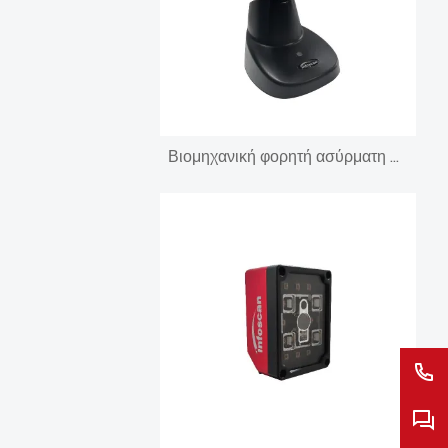
Βιομηχανική φορητή ασύρματη συσκευή ανάγνωσης γραμμωτού κώδικα BT