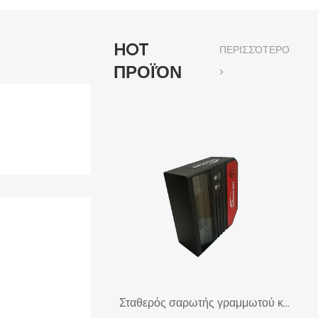
HOT
ΠΕΡΙΣΣΌΤΕΡΟ
ΠΡΟΪΌΝ
>
Σταθερός σαρωτής γραμμωτού κώδικα υψηλής ταχύτητας 1D σειράς MV40