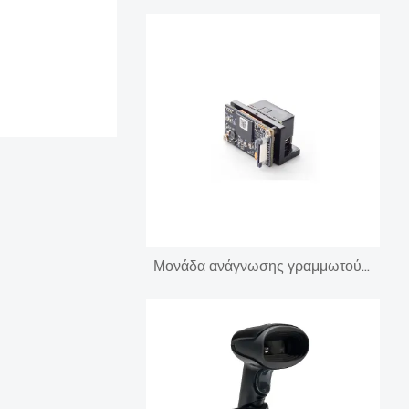
Μονάδα ανάγνωσης γραμμωτού κώδικα 1D 2D Ερευνητής