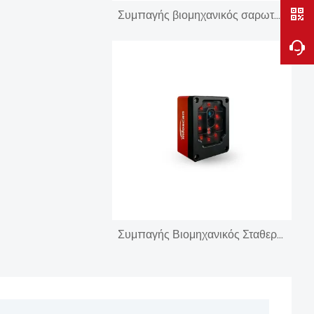
Συμπαγής βιομηχανικός σαρωτής γραμμωτού κώδικα αυτόματης εστίασης
Συμπαγής Βιομηχανικός Σταθερός Ενσωματωμένος Σαρωτής Barcode