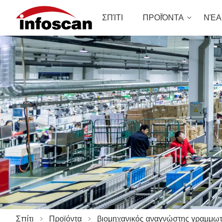
ΣΠΊΤΙ
ΠΡΟΪΌΝΤΑ
ΝΈΑ
Σπίτι
>
Προϊόντα
>
βιομηχανικός αναγνώστης γραμμωτ