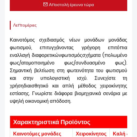
Αποστολή έρευνα τώρα
Λεπτομέριες
Καινοτόμος σχεδιασμός νέων μονάδων μονάδας
φωτισμού, επιτυγχάνοντας γρήγορη επιτόπια
εναλλαγή διαφορετικών
φωτισμός
σχήματα (πολωμένο
φως/ατομοποιημένο φως/συνδυασμένο φως).
Σημαντική βελτίωση στη φωτεινότητα του φωτισμού
και στην υπολογιστική ισχύ. Συνεχίστε τη
χρήση
διαισθητικό και
απλή μέθοδος χειροκίνητης
εστίασης. Γνωρίστε διάφορα βιομηχανικά σενάρια με
υψηλή οικονομική απόδοση.
Χαρακτηριστικά Προϊόντος
Καινοτόμες μονάδες
Χειροκίνητος
Καλή δυν