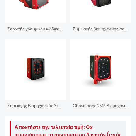
Σαρωτής γραμμικού κώδικα βιομηχανικής αυτόματης εστίασης σταθερής βάσης 1,2 βουλευτής
Συμπαγής βιομηχανικός σαρωτής γραμμωτού κώδικα αυτόματης εστίασης
Συμπαγής Βιομηχανικός Σταθερός Ενσωματωμένος Σαρωτής Barcode
Οθόνη αφής 2MP Βιομηχανικός Σταθερός Βουνό Barcode Ερευνητής
Αποκτήστε την τελευταία τιμή; Θα
απαντήσουμε το συντομότερο δυνατόν (εντός