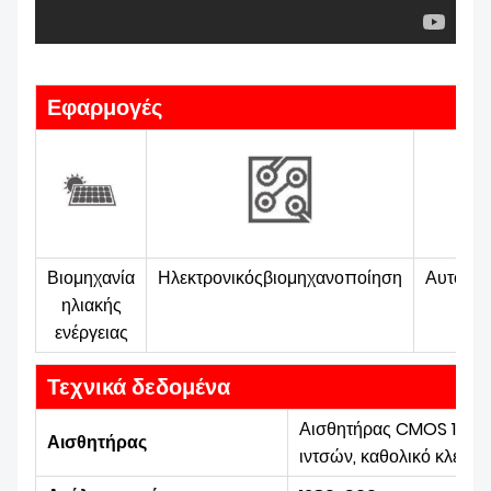
Εφαρμογές
Βιομηχανία
Ηλεκτρονικός
βιομηχανοποίηση
Αυτοκίν
ηλιακής
ενέργειας
Τεχνικά δεδομένα
Αισθητήρας CMOS 1/3
Αισθητήρας
ιντσών, καθολικό κλείστ