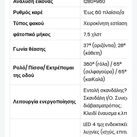
Ανάλυση εικόνας
1280×960
Ρυθμός καρέ
Έως 60
πλαίσιο/α
Τύπος φακού
Χειροκίνητη εστίαση
φά
τοπικό μήκος
7,5 χλστ
37°
(οριζόντια), 28°
Γωνία θέασης
(κάθετη)
360° (r
όλα)
/ 65°
Ρολό/ Πίσσα/ Εκτρέπομαι
(σελ
φαγούρα)
/ 65°
της οδού
(και
Καλά)
Εντολή σκανδάλης?
Σκανδάλη I/O. Συνεχές
Λειτουργία ενεργοποίησης
διάβασμα
τρόπος;
Κλειδί
έναυσμα κ.λπ.
LED 4 τμχ
ενδεικτικές
λυχνίες (ισχύς, επιτυχία