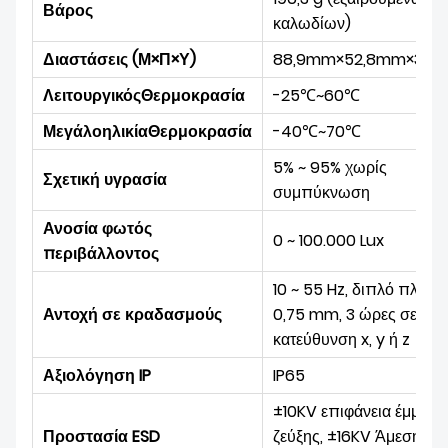
Βάρος
καλωδίων)
Διαστάσεις
(Μ×Π×Υ)
88,9mm×52,8mm×37,
Λειτουργικός
Θερμοκρασία
-25
℃
~60℃
Μεγάλο
ηλικία
Θερμοκρασία
-40
℃
~70℃
5% ~ 95% χωρίς
Σχετική υγρασία
συμπύκνωση
Ανοσία φωτός
0 ~ 100.000 Lux
περιβάλλοντος
10 ~ 55 Hz, διπλό πλάτο
Αντοχή σε κραδασμούς
0,75 mm, 3 ώρες σε
κατεύθυνση x, y ή z
Αξιολόγηση IP
IP65
±10KV επιφάνεια έμμεση
Προστασία ESD
ζεύξης,
±16KV
Άμεση