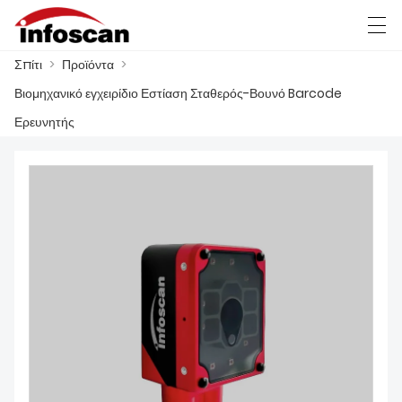
Σπίτι
>
Προϊόντα
>
العربية
中文
Deutsch
Ελληνική γλώσσα
Βιομηχανικό εγχειρίδιο Εστίαση Σταθερός-Βουνό Barcode
Ερευνητής
ΣΠΊΤΙ
ΠΡΟΪΌΝΤΑ
ΝΈΑ
FACTORY SHOW
ΕΠΙΚΟΙΝΩΝΉΣΤΕ ΜΑΖΊ ΜΑΣ
ΣΧΕΤΙΚΆ ΜΕ ΕΜΆΣ