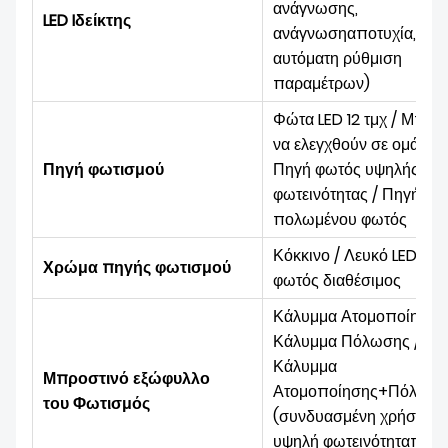
ανάγνωσης,
LED I
δείκτης
ανάγνωση
αποτυχία,
αυτόματη ρύθμιση
παραμέτρων)
Φώτα LED 12 τμχ / Μπορ
να ελεγχθούν σε ομάδες 
Πηγή φωτισμού
Πηγή φωτός υψηλής
φωτεινότητας / Πηγή
πολωμένου φωτός
Κόκκινο / Λευκό LED
πηγ
Χρώμα πηγής φωτισμού
φωτός
διαθέσιμος
Κάλυμμα Ατομοποίησης 
Κάλυμμα Πόλωσης /
Κάλυμμα
Μπροστινό εξώφυλλο
Ατομοποίησης+Πόλωση
του
Φωτισμός
(συνδυασμένη χρήση με
υψηλή φωτεινότητα
πηγή