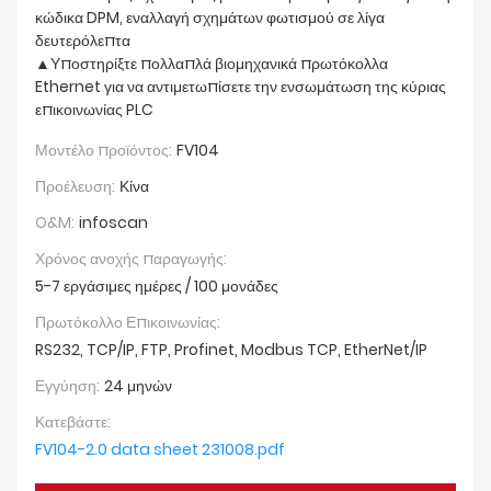
κώδικα DPM, εναλλαγή σχημάτων φωτισμού σε λίγα
δευτερόλεπτα
▲Υποστηρίξτε πολλαπλά βιομηχανικά πρωτόκολλα
Ethernet για να αντιμετωπίσετε την ενσωμάτωση της κύριας
επικοινωνίας PLC
Μοντέλο προϊόντος:
FV104
Προέλευση:
Κίνα
O&M:
infoscan
Χρόνος ανοχής παραγωγής:
5-7 εργάσιμες ημέρες / 100 μονάδες
Πρωτόκολλο Επικοινωνίας:
RS232, TCP/IP, FTP, Profinet, Modbus TCP, EtherNet/IP
Εγγύηση:
24 μηνών
Κατεβάστε:
FV104-2.0 data sheet 231008.pdf