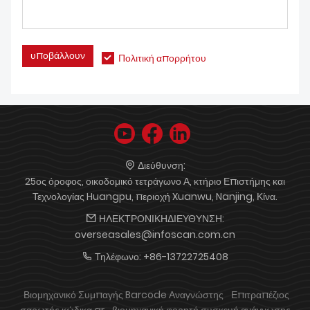
υποβάλλουν
Πολιτική απορρήτου
Διεύθυνση:
25ος όροφος, οικοδομικό τετράγωνο Α, κτήριο Επιστήμης και
Τεχνολογίας Huangpu, περιοχή Xuanwu, Nanjing, Κίνα.
ΗΛΕΚΤΡΟΝΙΚΗΔΙΕΥΘΥΝΣΗ:
overseasales@infoscan.com.cn
Τηλέφωνο:
+86-13722725408
Βιομηχανικό Συμπαγής Barcode Αναγνώστης
Επιτραπέζιος
σαρωτής κώδικα qr
βιομηχανική φορητή συσκευή ανάγνωσης