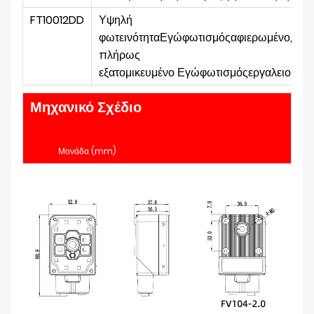
FT10012DD
Υψηλή
φωτεινότητα
Εγώ
φωτισμός
αφιερωμένο,
πλήρως
εξατομικευμένο
Εγώ
φωτισμός
εργαλειοθήκ
Μηχανικό Σχέδιο
Μονάδα (mm)