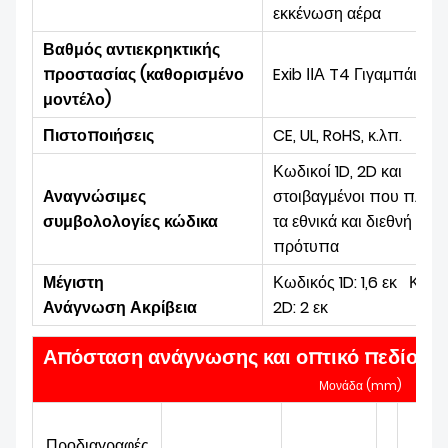
εκκένωση αέρα
Βαθμός αντιεκρηκτικής
προστασίας (καθορισμένο
Exib ΙΙΑ T4 Γιγαμπάιτ
μοντέλο)
Πιστοποιήσεις
CE, UL, RoHS, κ.λπ.
Κωδικοί 1D, 2D και
Αναγνώσιμες
στοιβαγμένοι που πληρ
συμβολολογίες κώδικα
τα εθνικά και διεθνή
πρότυπα
Μέγιστη
Κωδικός 1D: 1,6 εκ
Κωδι
Ανάγνωση
Ακρίβεια
2D: 2 εκ
Απόσταση ανάγνωσης και οπτικό πεδίο α
Μονάδα (mm)
Προδιαγραφές
Από