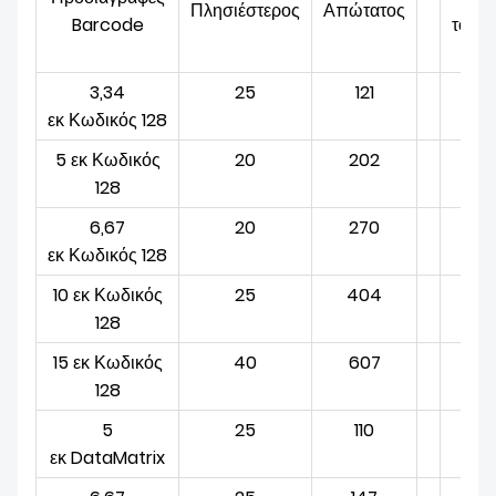
Πλησιέστερος
Απώτατος
Barcode
τοπο
3,34
25
121
εκ
Κωδικός 128
5 εκ
Κωδικός
20
202
128
6,67
20
270
εκ
Κωδικός 128
10 εκ
Κωδικός
25
404
128
15 εκ
Κωδικός
40
607
128
5
25
110
εκ
DataMatrix