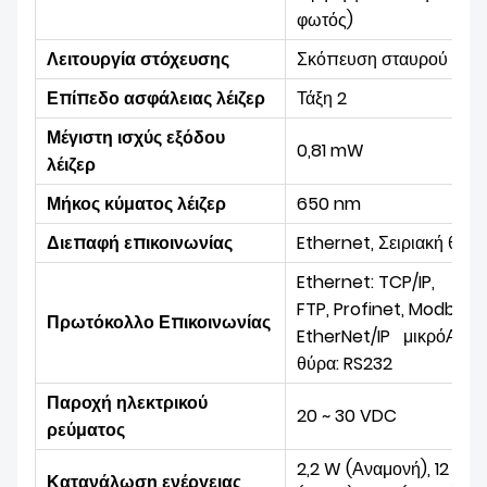
φωτός
)
Λειτουργία στόχευσης
Σκόπευση σταυρού λέιζ
Επίπεδο ασφάλειας λέιζερ
Τάξη 2
Μέγιστη ισχύς εξόδου
0,81 mW
λέιζερ
Μήκος κύματος λέιζερ
650 nm
Διεπαφή επικοινωνίας
Ethernet, Σειριακή θύρα
Ethernet:
TCP/IP,
FTP,
Profinet, Modbus 
Πρωτόκολλο Επικοινωνίας
EtherNet/IP
μικρό
Αερι
θύρα:
RS232
Παροχή ηλεκτρικού
20 ~ 30 VDC
ρεύματος
2,2 W (Αναμονή), 12 W
Κατανάλωση ενέργειας