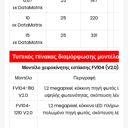
6,67
25
147
εκ
DataMatrix
10
25
220
εκ
DataMatrix
15
25
331
εκ
DataMatrix
Τυπικός πίνακας διαμόρφωσης μοντέλου
Μοντέλο χειροκίνητης εστίασης FV104 (V2.0).
Μοντέλο
Περιγραφή
FV104-1110
1,2 megapixel, κόκκινη πηγή φωτός LED
V2.0
υψηλής φωτεινότητας, σκόπευση λέιζερ
FV104-
1,2 megap
ixel, κόκκινο LED πλήρως
1210 V2.0
πολωμένο
πηγή φωτός
, σκόπευση λέιζερ