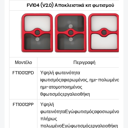
FV104 (V2.0) Αποκλειστικά κιτ φωτισμού
Μοντέλο
Περιγραφή
FT10012PD
Υψηλή φωτεινότητα
i
φωτισμός
αφιερωμένος, ημι-πολωμένος με
ημι-ατομοποιημένος
θ
φωτισμός
εργαλειοθήκη
FT10012PP
Υψηλή
φωτεινότητα
Εγώ
φωτισμός
αφοσιωμένο,
πλήρως
πολωμένο
Εγώ
φωτισμός
εργαλειοθήκη