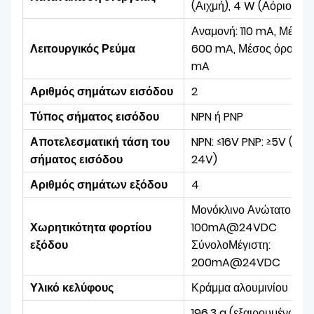
(Αιχμή), 4 W (Α
όριο
)
Αναμονή: 110 mA, Μέγιστ
Λειτουργικός
Ρεύμα
600 mA, Μέσος όρος: 2
mA
Αριθμός σημάτων εισόδου
2
Τύπος σήματος εισόδου
NPN ή PNP
Αποτελεσματική τάση του
NPN: ≤16V PNP: ≥5V (Μέγ.
σήματος εισόδου
24V)
Αριθμός σημάτων εξόδου
4
Μονόκλινο Ανώτατο όριο
Χωρητικότητα φορτίου
100mA@24VDC
εξόδου
Σύνολο
Μέγιστη:
200mA@24VDC
Υλικό κελύφους
Κράμμα αλουμινίου
196,3 g (εξαιρουμένων τ