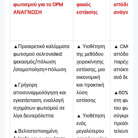
φωτισμού
για το DPM
φακός
απόδοση
ΑΝΑΓΝΩΣΗ
εστίασης
ανάγνωσ
▲Προαιρετικά καλύμματα
▲ Υιοθέτηση
▲ CMOS υ
φωτισμού σελ
rovided
:
της μεθόδου
απόδοσης,
ψεκασμός/πόλωση
χειροκίνητης
παρέχει ρ
/ατομοποίηση+πόλωση
εστίασης, μια
απόκτησης
οικονομική
ανά δευτε
▲Γρήγορη
και πρακτική
αποσυναρμολόγηση και
λύση
▲60% Βελ
εγκατάσταση, εναλλαγή
εστίασης
στη φωτειν
σχημάτων φωτισμού σε
του φωτισ
λίγα δευτερόλεπτα
▲ Υιοθέτηση
σύγκριση μ
ενός
προϊόντα
▲Βελτιστοποιημένη
μεγαλύτερου
τελευταίας 