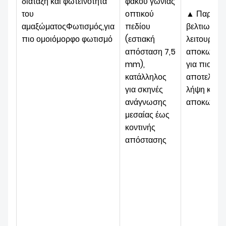
διάταξη και φωτεινότητα
φακού γωνίας
του
οπτικού
▲ Παρέχετ
αμαξώματος
Φωτισμός,
για
πεδίου
βελτιωμέν
πιο ομοιόμορφο φωτισμό
(εστιακή
λειτουργία
απόσταση 7,5
αποκωδικ
mm),
για πιο
κατάλληλος
αποτελεσμ
για σκηνές
λήψη και
ανάγνωσης
αποκωδικ
μεσαίας έως
κοντινής
απόστασης