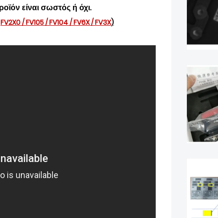
οϊόν είναι σωστός ή όχι.
n
FV2X0
/
FV105
/
FV104
/
FV6X
/
FV3X
)