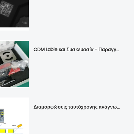
ODM Lable και Συσκευασία - Παραγγελία σαρωτή γραμμωτού κώδικα σταθερής τοποθέτησης
Διαμορφώσεις ταυτόχρονης ανάγνωσης πολλαπλών γραμμωτών κωδίκων κουτιών στη ζώνη μεταφοράς