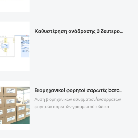
Καθυστέρηση ανάδρασης 3 δευτερολέπτων Επίδειξη διαμορφώσεων
Βιομηχανικοί φορητοί σαρωτές barcode που αποστέλλονται σε πελάτη στην Ευρώπη
Λύση βιομηχανικών ασύρματων/ενσύρματων
φορητών σαρωτών γραμμωτού κώδικα