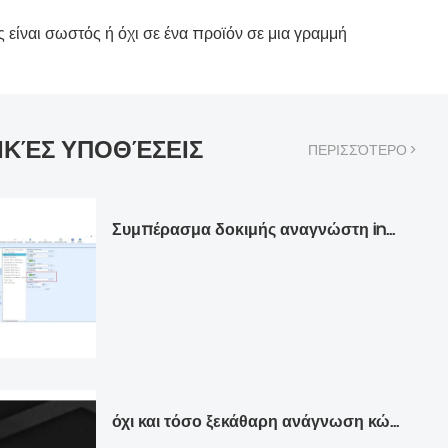
είναι σωστός ή όχι σε ένα προϊόν σε μια γραμμή
ΙΚΈΣ ΥΠΟΘΈΣΕΙΣ
ΠΕΡΙΣΣΌΤΕΡΟ >
Συμπέρασμα δοκιμής αναγνώστη infoscan FV105 από Ρώσο πελάτη
όχι και τόσο ξεκάθαρη ανάγνωση κώδικα QR για την κατασκευή δεξαμενών