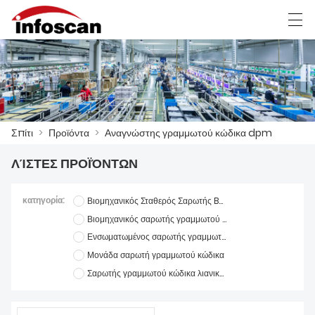
العربية
中文
Deutsch
Ελληνική γλώσσα
Σπίτι
>
Προϊόντα
>
Αναγνώστης γραμμωτού κώδικα dpm
ΣΠΊΤΙ
ΛΊΣΤΕΣ ΠΡΟΪΌΝΤΩΝ
ΠΡΟΪΌΝΤΑ
ΝΈΑ
κατηγορία:
Βιομηχανικός Σταθερός Σαρωτής Barcode
Βιομηχανικός σαρωτής γραμμωτού κώδικα χειρός
FACTORY SHOW
Ενσωματωμένος σαρωτής γραμμωτού κώδικα
Μονάδα σαρωτή γραμμωτού κώδικα
ΕΠΙΚΟΙΝΩΝΉΣΤΕ ΜΑΖΊ ΜΑΣ
Σαρωτής γραμμωτού κώδικα λιανικής
ΣΧΕΤΙΚΆ ΜΕ ΕΜΆΣ