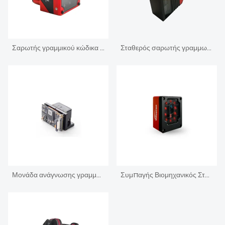
Σαρωτής γραμμικού κώδικα βιομηχανικής αυτόματης εστίασης σταθερής βάσης 1,2 βουλευτής
Σταθερός σαρωτής γραμμωτού κώδικα υψηλής ταχύτητας 1D σειράς MV40
Μονάδα ανάγνωσης γραμμωτού κώδικα 1D 2D Ερευνητής
Συμπαγής Βιομηχανικός Σταθερός Ενσωματωμένος Σαρωτής Barcode