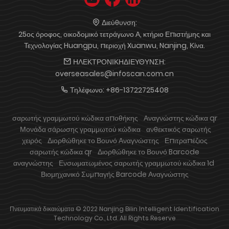
Διεύθυνση:
25ος όροφος, οικοδομικό τετράγωνο Α, κτήριο Επιστήμης και
Τεχνολογίας Huangpu, περιοχή Xuanwu, Nanjing, Κίνα.
ΗΛΕΚΤΡΟΝΙΚΗΔΙΕΥΘΥΝΣΗ:
overseasales@infoscan.com.cn
Τηλέφωνο:
+86-13722725408
σαρωτής γραμμωτού κώδικα αποθήκης
Αναγνώστης κώδικα qr
Μονάδα σάρωσης γραμμωτού κώδικα
ανθεκτικός σαρωτής
χειρός
Διορθώθηκε το Βουνό Αναγνώστης
Επιτραπέζιος
σαρωτής κώδικα qr
Διορθώθηκε το Βουνό Barcode
αναγνώστης
Ενσωματωμένος σαρωτής γραμμωτού κώδικα 1d
Βιομηχανικό Συμπαγής Barcode Αναγνώστης
Πνευματικά δικαιώματα © 2022 Nanjing Bilin Intelligent Identification
Technology Co., Ltd. All Rights Reserve